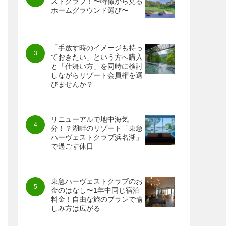
ストクラブ！〜特徴から見る
ホームグラウンド選び〜
「手放す時のイメージも持っ
ておきたい」という方へ購入
と「仕舞い方」を同時に検討
しながらリゾート会員権を選
びませんか？
リニューアルで地中海気
分！？湖畔のリゾート「東急
ハーヴェストクラブ浜名湖」
で過ごす休日
東急ハーヴェストクラブのお
金のはなし〜1年中同じ宿泊
料金！自由な旅のプランで愉
しみ方は広がる