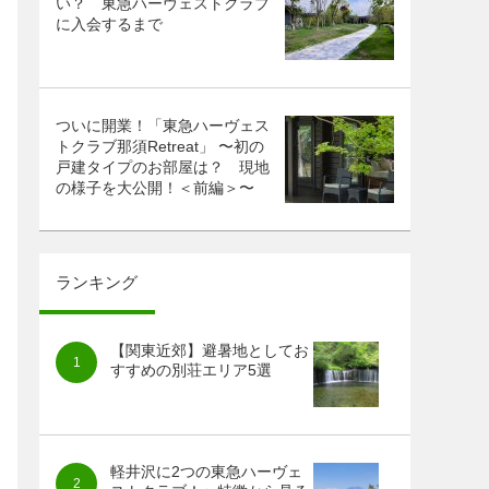
い？ 東急ハーヴェストクラブ
に入会するまで
ついに開業！「東急ハーヴェス
トクラブ那須Retreat」 〜初の
戸建タイプのお部屋は？ 現地
の様子を大公開！＜前編＞〜
ランキング
【関東近郊】避暑地としてお
すすめの別荘エリア5選
軽井沢に2つの東急ハーヴェ