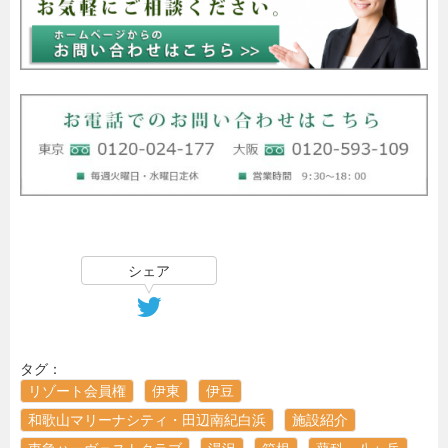
シェア
タグ：
リゾート会員権
伊東
伊豆
和歌山マリーナシティ・田辺南紀白浜
施設紹介