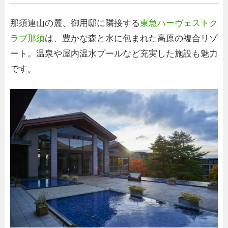
那須連山の麓、御用邸に隣接する
東急ハーヴェストク
ラブ那須
は、豊かな森と水に包まれた高原の複合リゾ
ート。温泉や屋内温水プールなど充実した施設も魅力
です。