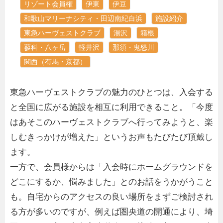
リゾート会員権
伊東
伊豆
和歌山マリーナシティ・田辺南紀白浜
施設紹介
東急ハーヴェストクラブ
湯沢
箱根
蓼科・八ヶ岳
軽井沢
那須・鬼怒川
関西（有馬・京都）
東急ハーヴェストクラブの魅力のひとつは、入会する
と全国に広がる施設を相互に利用できること。「今度
はあそこのハーヴェストクラブへ行ってみようと、楽
しむきっかけが増えた」というお声もたびたび頂戴し
ます。
一方で、会員様からは「入会時にホームグラウンドを
どこにするか、悩みました」とのお話をうかがうこと
も。自宅からのアクセスの良い場所をまずご検討され
る方が多いのですが、例えば圏央道の開通により、埼