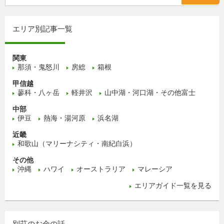
エリア別記事一覧
関東
那須・鬼怒川
房総
箱根
甲信越
蓼科・八ヶ岳
軽井沢
山中湖・河口湖・その他富士
中部
伊豆
熱海・湯河原
浜名湖
近畿
和歌山（マリーナシティ・南紀白浜）
その他
沖縄
ハワイ
オーストラリア
マレーシア
エリアガイド一覧を見る
別荘のお金の話