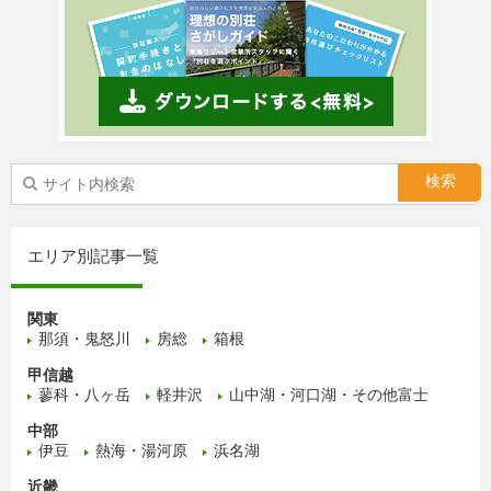
エリア別記事一覧
関東
那須・鬼怒川
房総
箱根
甲信越
蓼科・八ヶ岳
軽井沢
山中湖・河口湖・その他富士
中部
伊豆
熱海・湯河原
浜名湖
近畿