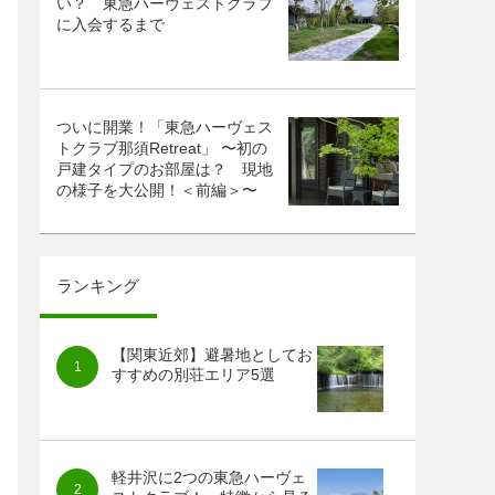
い？ 東急ハーヴェストクラブ
に入会するまで
ついに開業！「東急ハーヴェス
トクラブ那須Retreat」 〜初の
戸建タイプのお部屋は？ 現地
の様子を大公開！＜前編＞〜
ランキング
【関東近郊】避暑地としてお
すすめの別荘エリア5選
軽井沢に2つの東急ハーヴェ