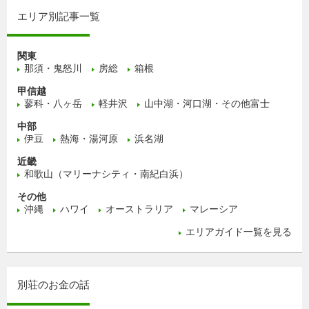
エリア別記事一覧
関東
那須・鬼怒川
房総
箱根
甲信越
蓼科・八ヶ岳
軽井沢
山中湖・河口湖・その他富士
中部
伊豆
熱海・湯河原
浜名湖
近畿
和歌山（マリーナシティ・南紀白浜）
その他
沖縄
ハワイ
オーストラリア
マレーシア
エリアガイド一覧を見る
別荘のお金の話