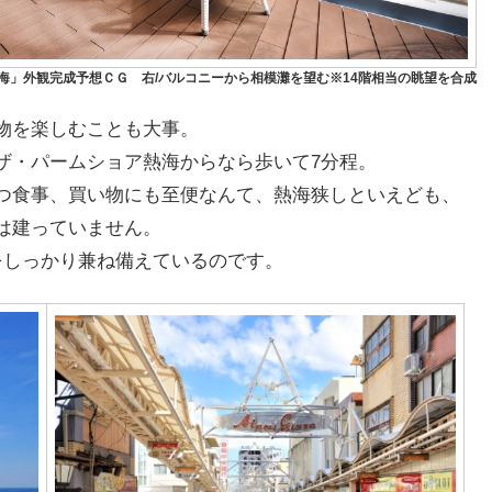
海」外観完成予想ＣＧ 右/バルコニーから相模灘を望む※14階相当の眺望を合成
物を楽しむことも大事。
ザ・パームショア熱海からなら歩いて7分程。
つ食事、買い物にも至便なんて、熱海狭しといえども、
は建っていません。
をしっかり兼ね備えているのです。