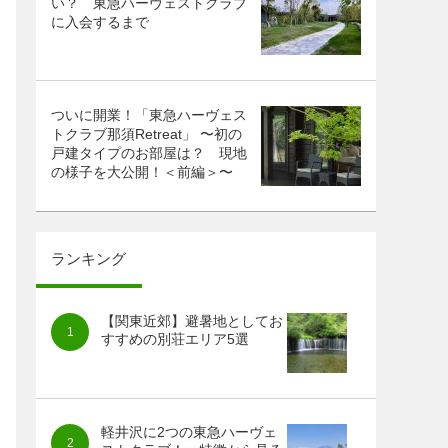
い？ 東急ハーヴェストクラブ
に入会するまで
ついに開業！「東急ハーヴェス
トクラブ那須Retreat」 〜初の
戸建タイプのお部屋は？ 現地
の様子を大公開！＜前編＞〜
ランキング
【関東近郊】避暑地としてお
すすめの別荘エリア5選
軽井沢に2つの東急ハーヴェ