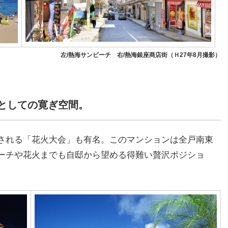
左/熱海サンビーチ 右/熱海銀座商店街（Ｈ27年8月撮影）
としての寛ぎ空間。
される「花火大会」も有名。このマンションは全戸南東
ーチや花火までも自邸から望める得難い贅沢ポジショ