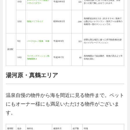
レーベンリゾシア熱海シ
大海原を眼下に見下す雄大な眺望、四季
10分
平成23年9月
115
ーサイドタワー
折々の彩で愉しませてくれます。
熱海駅徒歩約1２分（約９６０ｍ）熱海で
12分
熱海クリフサイド
昭和50年2月
は数少ないレストラン・室内プール保有の
299
相模湾一望のマンションです。
緑豊な西山地区に建つ三井不動産(株)分譲
9分
パークセレノ熱海 Ｂ棟
平成4年9月
113
のハイグレードマンション
来宮駅
ライオンズマンション熱
熱海梅園まで徒歩圏内 熱海の高台より市
14分
平成3年7月
40
海梅園第２
街地を望む
湯河原・真鶴エリア
温泉自慢の物件から海を間近に見る物件まで。ペット
にもオーナー様にも満足いただける物件がございま
す。
最寄駅
徒歩
物件名
建築年月
総戸数
特徴