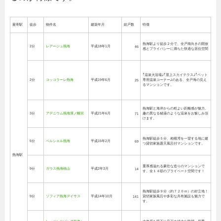
最寄駅
徒歩
物件名
建築年月
総戸数
特徴
熱海駅より徒歩２分で、全戸南向きの開放
2分
レアージュ熱海
平成18年1月
46
感とプライバシーに満ちた快適な居住空間
｢温泉大浴場｣｢屋上スカイテラス｣｢ペット
2分
コッコラーレ熱海
平成19年6月
専用温泉コーナー｣のある、全戸海の見え
25
るマンションです。
熱海駅と海岸からの程よい距離感が魅力。
3分
アデニウム熱海濱ノ離宮
平成21年6月
趣の異なる秘湯のような温泉をお愉しみ頂
71
けます。
熱海駅徒歩５分、相模湾を一望する地に建
5分
ベルシエル熱海
平成15年2月
69
つ貸切家族露天風呂付マンションです。
熱海駅
重厚感溢れる豪壮な造りのマンションで
9分
ガウス熱海桃山
平成2年3月
14
す。全１４邸のプライベート空間です！
熱海駅徒歩９分（約７２０ｍ）の好立地！
9分
ソフィア熱海デイサス
平成14年10月
貸切家族風呂や多彩な共有施設も魅力で
141
す。