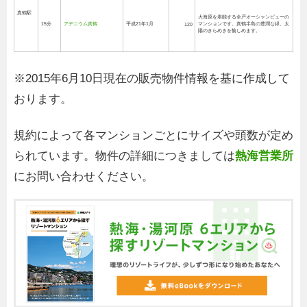
真鶴駅
大海原を堪能する全戸オーシャンビューの
15分
アデニウム真鶴
平成21年1月
マンションです。真鶴半島の豊潤な緑、太
120
陽のきらめきを愉しめます。
※2015年6月10日現在の販売物件情報を基に作成して
おります。
規約によって各マンションごとにサイズや頭数が定め
られています。物件の詳細につきましては
熱海営業所
にお問い合わせください。