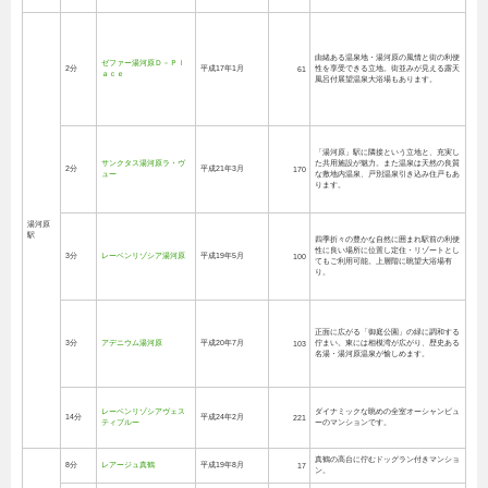
由緒ある温泉地・湯河原の風情と街の利便
ゼファー湯河原Ｄ－Ｐｌ
2分
平成17年1月
性を享受できる立地。街並みが見える露天
61
ａｃｅ
風呂付展望温泉大浴場もあります。
「湯河原」駅に隣接という立地と、充実し
サンクタス湯河原ラ・ヴ
た共用施設が魅力。また温泉は天然の良質
2分
平成21年3月
170
ュー
な敷地内温泉、戸別温泉引き込み住戸もあ
ります。
湯河原
駅
四季折々の豊かな自然に囲まれ駅前の利便
性に良い場所に位置し定住・リゾートとし
3分
レーベンリゾシア湯河原
平成19年5月
100
てもご利用可能。上層階に眺望大浴場有
り。
正面に広がる「御庭公園」の緑に調和する
3分
アデニウム湯河原
平成20年7月
佇まい。東には相模湾が広がり、歴史ある
103
名湯・湯河原温泉が愉しめます。
レーベンリゾシアヴェス
ダイナミックな眺めの全室オーシャンビュ
14分
平成24年2月
221
ティブルー
ーのマンションです。
真鶴の高台に佇むドッグラン付きマンショ
8分
レアージュ真鶴
平成19年8月
17
ン。