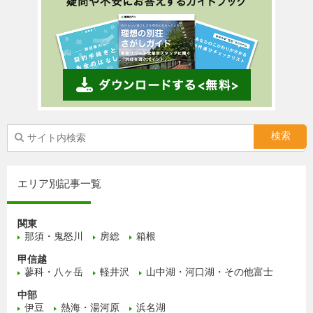
エリア別記事一覧
関東
那須・鬼怒川
房総
箱根
甲信越
蓼科・八ヶ岳
軽井沢
山中湖・河口湖・その他富士
中部
伊豆
熱海・湯河原
浜名湖