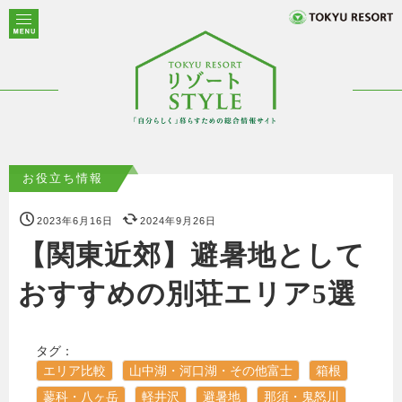
お役立ち情報
2023年6月16日
2024年9月26日
【関東近郊】避暑地として
おすすめの別荘エリア5選
タグ：
エリア比較
山中湖・河口湖・その他富士
箱根
蓼科・八ヶ岳
軽井沢
避暑地
那須・鬼怒川