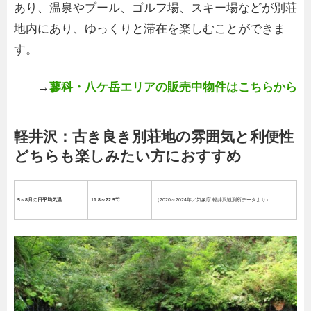
あり、温泉やプール、ゴルフ場、スキー場などが別荘
地内にあり、ゆっくりと滞在を楽しむことができま
す。
→
蓼科・八ケ岳エリアの販売中物件はこちらから
軽井沢：古き良き別荘地の雰囲気と利便性
どちらも楽しみたい方におすすめ
5～8月の日平均気温
11.8～22.5℃
（2020～2024年／気象庁 軽井沢観測所データより）