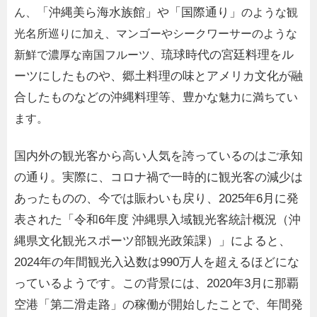
「沖縄美ら海水族館」や「国際通り」
ん、
のような観
光名所巡りに加え、マンゴーやシークワーサーのような
琉球時代の宮廷料理をル
新鮮で濃厚な南国フルーツ、
ーツにしたものや、郷土料理の味とアメリカ文化が融
合したものなどの沖縄料理等、豊かな
魅力に満ちてい
ます。
国内外の観光客から高い人気を誇っているのはご承知
の通り。実際に、コロナ禍で一時的に観光客の減少は
あったものの、今では賑わいも戻り、2025年6月に発
表された「令和6年度 沖縄県入域観光客統計概況（沖
縄県文化観光スポーツ部観光政策課）」によると、
2024年の年間観光入込数は990万人を超えるほどにな
っているようです。この背景には、2020年3月に那覇
空港「第二滑走路」の稼働が開始したことで、年間発