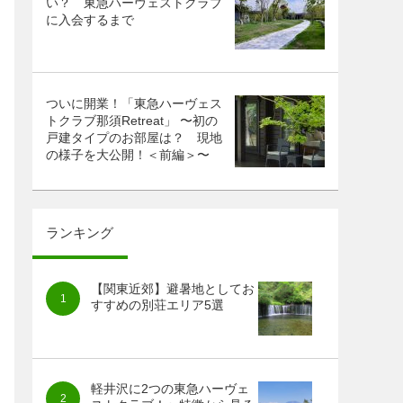
い？ 東急ハーヴェストクラブ
に入会するまで
ついに開業！「東急ハーヴェス
トクラブ那須Retreat」 〜初の
戸建タイプのお部屋は？ 現地
の様子を大公開！＜前編＞〜
ランキング
【関東近郊】避暑地としてお
すすめの別荘エリア5選
軽井沢に2つの東急ハーヴェ