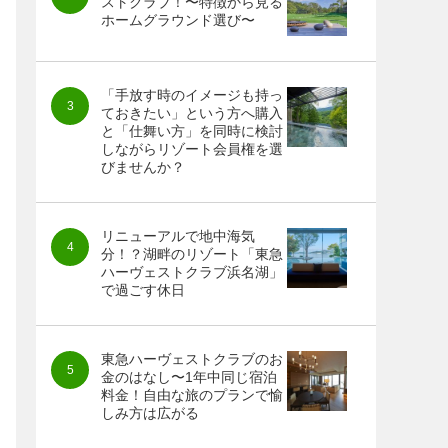
ストクラブ！〜特徴から見る
ホームグラウンド選び〜
「手放す時のイメージも持っ
ておきたい」という方へ購入
と「仕舞い方」を同時に検討
しながらリゾート会員権を選
びませんか？
リニューアルで地中海気
分！？湖畔のリゾート「東急
ハーヴェストクラブ浜名湖」
で過ごす休日
東急ハーヴェストクラブのお
金のはなし〜1年中同じ宿泊
料金！自由な旅のプランで愉
しみ方は広がる