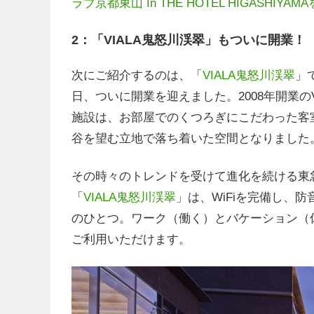
ラブ京都東山 In THE HOTEL HIGASHIY
2：「VIALA鬼怒川渓翠」もついに開業！
次にご紹介するのは、「
VIALA鬼怒川渓翠
」
日、ついに開業を迎えました。2008年開業のV
施設は、お部屋でのくつろぎにこだわった客室
谷を望む立地で落ち着いた空間となりました
その時々のトレンドを受けて進化を続ける東
「
VIALA鬼怒川渓翠
」は、WiFiを完備し、
のひとつ。ワーク（働く）とバケーション（
ご利用いただけます。