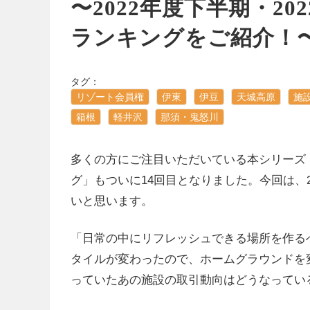
〜2022年度下半期・2
ランキングをご紹介！
タグ：
リゾート会員権
伊東
伊豆
天城高原
施
箱根
軽井沢
那須・鬼怒川
多くの方にご注目いただいている本シリーズ
グ」もついに14回目となりました。今回は、2
いと思います。
「日常の中にリフレッシュできる場所を作る
タイルが変わったので、ホームグラウンドを
っていたあの施設の取引動向はどうなってい