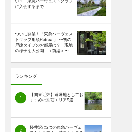
い？ 東急ハーヴェストクラブ
に入会するまで
ついに開業！「東急ハーヴェス
トクラブ那須Retreat」 〜初の
戸建タイプのお部屋は？ 現地
の様子を大公開！＜前編＞〜
ランキング
【関東近郊】避暑地としてお
すすめの別荘エリア5選
軽井沢に2つの東急ハーヴェ