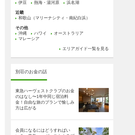
伊豆
熱海・湯河原
浜名湖
近畿
和歌山（マリーナシティ・南紀白浜）
その他
沖縄
ハワイ
オーストラリア
マレーシア
エリアガイド一覧を見る
別荘のお金の話
東急ハーヴェストクラブのお金
のはなし〜1年中同じ宿泊料
金！自由な旅のプランで愉しみ
方は広がる
会員になるにはどうすればい