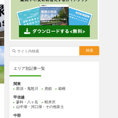
エリア別記事一覧
関東
那須・鬼怒川
房総
箱根
甲信越
蓼科・八ヶ岳
軽井沢
山中湖・河口湖・その他富士
中部