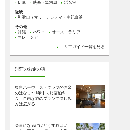
伊豆
熱海・湯河原
浜名湖
近畿
和歌山（マリーナシティ・南紀白浜）
その他
沖縄
ハワイ
オーストラリア
マレーシア
エリアガイド一覧を見る
別荘のお金の話
東急ハーヴェストクラブのお金
のはなし〜1年中同じ宿泊料
金！自由な旅のプランで愉しみ
方は広がる
会員になるにはどうすればい