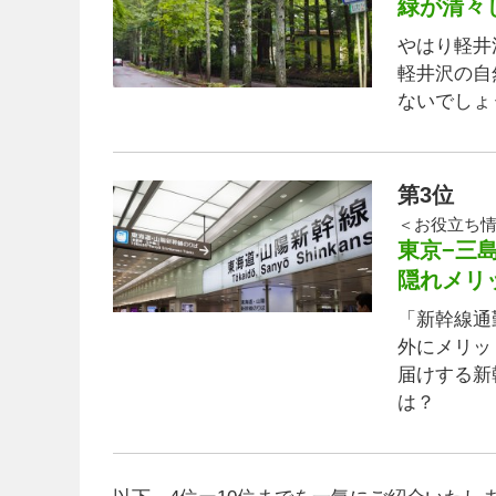
緑が清々
やはり軽井
軽井沢の自
ないでしょ
第3位
＜お役立ち
東京−三
隠れメリ
「新幹線通
外にメリッ
届けする新
は？