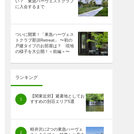
い？ 東急ハーヴェストクラブ
に入会するまで
ついに開業！「東急ハーヴェス
トクラブ那須Retreat」 〜初の
戸建タイプのお部屋は？ 現地
の様子を大公開！＜前編＞〜
ランキング
【関東近郊】避暑地としてお
すすめの別荘エリア5選
軽井沢に2つの東急ハーヴェ