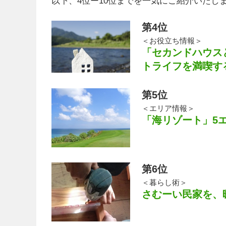
以下、4位ー10位までを一気にご紹介いたし
第4位
＜お役立ち情報＞
「セカンドハウス
トライフを満喫す
第5位
＜エリア情報＞
「海リゾート」5
第6位
＜暮らし術＞
さむーい民家を、