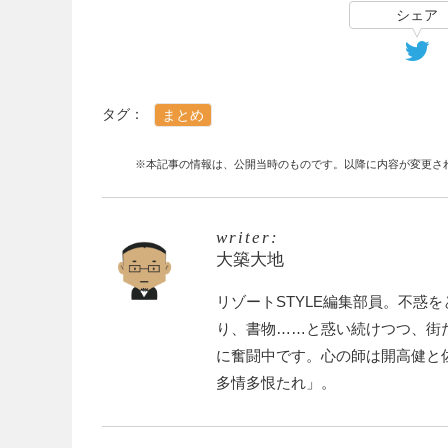
シェア
タグ：
まとめ
※本記事の情報は、公開当時のものです。以降に内容が変更さ
writer:
大築大地
リゾートSTYLE編集部員。不惑
り、書物……と惑い続けつつ、街
に奮闘中です。心の師は開高健と
多情多恨たれ」。