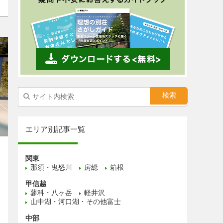
エリア別記事一覧
関東
那須・鬼怒川
房総
箱根
甲信越
蓼科・八ヶ岳
軽井沢
山中湖・河口湖・その他富士
中部