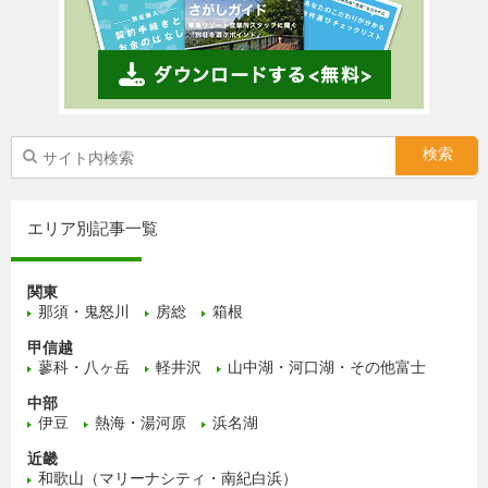
エリア別記事一覧
関東
那須・鬼怒川
房総
箱根
甲信越
蓼科・八ヶ岳
軽井沢
山中湖・河口湖・その他富士
中部
伊豆
熱海・湯河原
浜名湖
近畿
和歌山（マリーナシティ・南紀白浜）