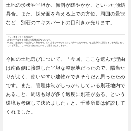
土地の形状や平坦か、傾斜が緩やかか、といった傾斜
具合。また、採光面を考える上での方位、周囲の景観
など、別荘のエキスパートの目利きが光ります。
＜ワンポイント：土地選び＞
土地に特長がある場所は大変魅力的なものです。
例えば、建物からの眺望がよく取れそう、広い土地なのでゆったりした作りになりそう、など完成時に別荘ライフを充実させて
くれる要素は、この時点で決まるといっても過言ではありません。
今回の土地選びについて、「今回、ここを選んだ理由
は南西側に接道した平坦な整形地だったので、陽当た
りがよく、使いやすい建物ができそうだと思ったため
です。また、管理体制がしっかりしている別荘地内で
あること、周辺も緑が多く適度に別荘がある、という
環境も考慮して決めました」と、千葉所長は解説して
くれました。
↓