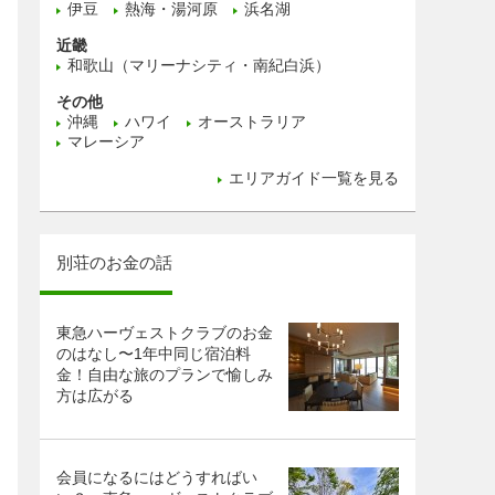
伊豆
熱海・湯河原
浜名湖
近畿
和歌山（マリーナシティ・南紀白浜）
その他
沖縄
ハワイ
オーストラリア
マレーシア
エリアガイド一覧を見る
別荘のお金の話
東急ハーヴェストクラブのお金
のはなし〜1年中同じ宿泊料
金！自由な旅のプランで愉しみ
方は広がる
会員になるにはどうすればい