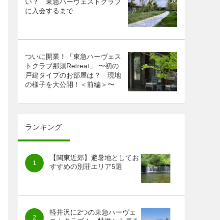
い？ 東急ハーヴェストクラブ
に入会するまで
ついに開業！「東急ハーヴェス
トクラブ那須Retreat」 〜初の
戸建タイプのお部屋は？ 現地
の様子を大公開！＜前編＞〜
ランキング
【関東近郊】避暑地としてお
すすめの別荘エリア5選
軽井沢に2つの東急ハーヴェ