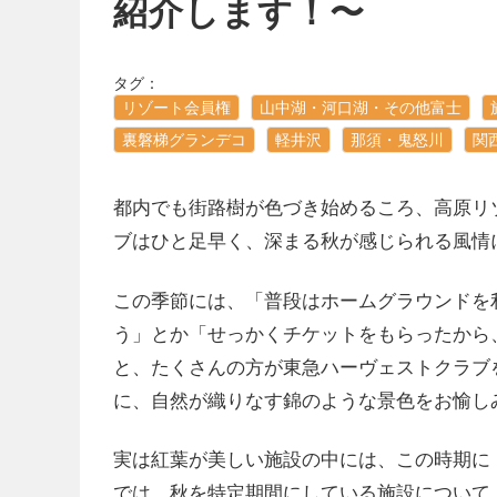
紹介します！〜
タグ：
リゾート会員権
山中湖・河口湖・その他富士
裏磐梯グランデコ
軽井沢
那須・鬼怒川
関
都内でも街路樹が色づき始めるころ、高原リ
ブはひと足早く、深まる秋が感じられる風情
この季節には、「普段はホームグラウンドを
う」とか「せっかくチケットをもらったから
と、たくさんの方が東急ハーヴェストクラブ
に、自然が織りなす錦のような景色をお愉し
実は紅葉が美しい施設の中には、この時期に
では、秋を特定期間にしている施設について