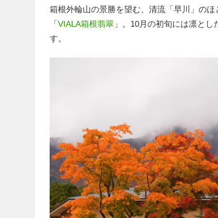
箱根外輪山の景勝を望む、清流「早川」のほと
「
VIALA箱根翡翠
」。10月の初旬には凛と
す。