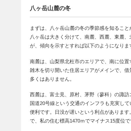
八ヶ岳山麓の冬
まずは、八ヶ岳山麓の冬の季節感を知ること
八ヶ岳は大きく分けて、南麓、西麓、東麓、
が、傾向を示すとすれば以下のようになりま
南麓は、山梨県北杜市のエリアで、南に位置す
雑木を切り開いた住居エリアがメインで、借
多くはありません。
西麓は、富士見、原村、茅野（蓼科）の諏訪
国道20号線という交通のインフラも充実して
便利です。日没が遅いという利点があります
で、私の住む標高1470ｍでマイナス15度位