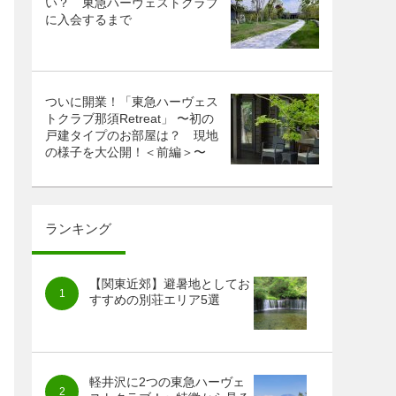
い？ 東急ハーヴェストクラブ
に入会するまで
ついに開業！「東急ハーヴェス
トクラブ那須Retreat」 〜初の
戸建タイプのお部屋は？ 現地
の様子を大公開！＜前編＞〜
ランキング
【関東近郊】避暑地としてお
すすめの別荘エリア5選
軽井沢に2つの東急ハーヴェ