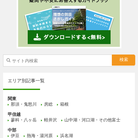
エリア別記事一覧
関東
那須・鬼怒川
房総
箱根
甲信越
蓼科・八ヶ岳
軽井沢
山中湖・河口湖・その他富士
中部
伊豆
熱海・湯河原
浜名湖