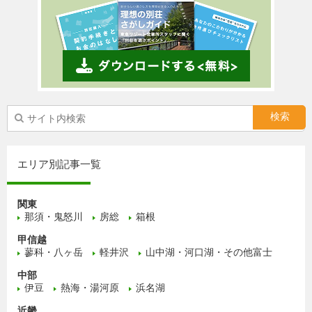
エリア別記事一覧
関東
那須・鬼怒川
房総
箱根
甲信越
蓼科・八ヶ岳
軽井沢
山中湖・河口湖・その他富士
中部
伊豆
熱海・湯河原
浜名湖
近畿