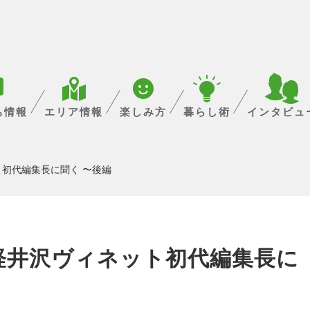
ち情報
エリア情報
楽しみ方
暮らし術
インタビュ
初代編集長に聞く 〜後編
軽井沢ヴィネット初代編集長に