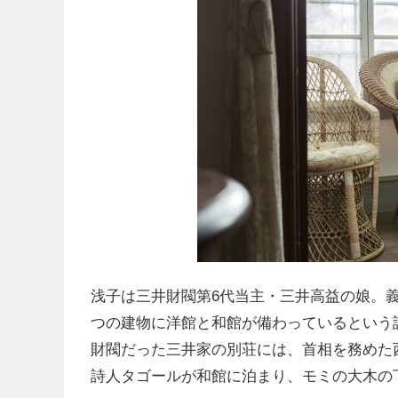
浅子は三井財閥第6代当主・三井高益の娘。
つの建物に洋館と和館が備わっているという
財閥だった三井家の別荘には、首相を務めた
詩人タゴールが和館に泊まり、モミの大木の