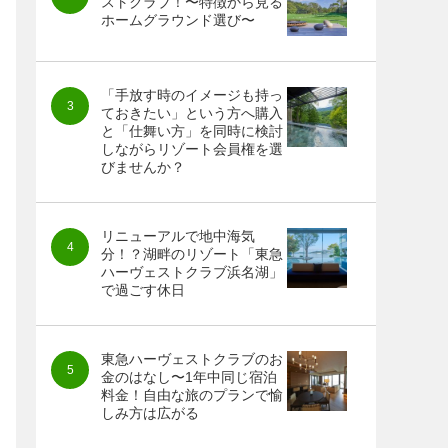
ストクラブ！〜特徴から見る
ホームグラウンド選び〜
「手放す時のイメージも持っ
ておきたい」という方へ購入
と「仕舞い方」を同時に検討
しながらリゾート会員権を選
びませんか？
リニューアルで地中海気
分！？湖畔のリゾート「東急
ハーヴェストクラブ浜名湖」
で過ごす休日
東急ハーヴェストクラブのお
金のはなし〜1年中同じ宿泊
料金！自由な旅のプランで愉
しみ方は広がる