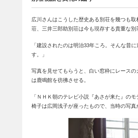
広川さんはこうした歴史ある別荘を幾つも取
荘、三井三郎助別荘は今も現存する貴重な別
「建設されたのは明治33年ころ。そんな昔
す。」
写真を見せてもらうと、白い窓枠にレースの
は鹿鳴館を彷彿させる。
「ＮＨＫ朝のテレビ小説『あさが来た』のモ
椅子は広岡浅子が座ったもので、当時の写真