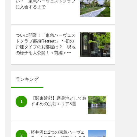
い？ 東急ハーヴェストクラブ
に入会するまで
ついに開業！「東急ハーヴェス
トクラブ那須Retreat」 〜初の
戸建タイプのお部屋は？ 現地
の様子を大公開！＜前編＞〜
ランキング
【関東近郊】避暑地としてお
すすめの別荘エリア5選
軽井沢に2つの東急ハーヴェ