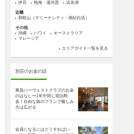
伊豆
熱海・湯河原
浜名湖
近畿
和歌山（マリーナシティ・南紀白浜）
その他
沖縄
ハワイ
オーストラリア
マレーシア
エリアガイド一覧を見る
別荘のお金の話
東急ハーヴェストクラブのお金
のはなし〜1年中同じ宿泊料
金！自由な旅のプランで愉しみ
方は広がる
会員になるにはどうすればい