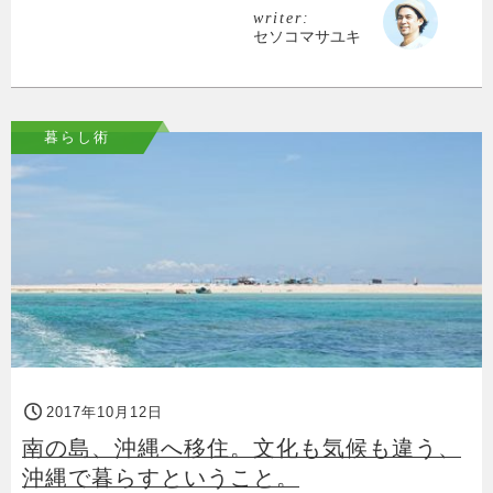
writer:
セソコマサユキ
暮らし術
2017年10月12日
南の島、沖縄へ移住。文化も気候も違う、
沖縄で暮らすということ。