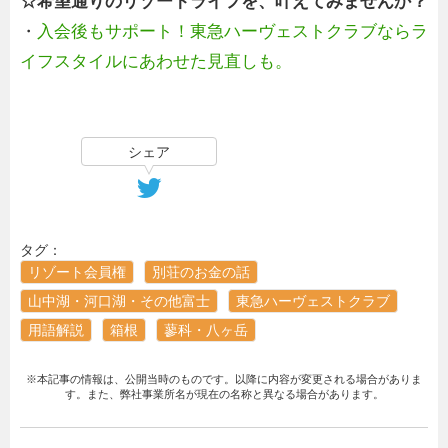
☆希望通りのリゾートライフを、叶えてみませんか？
・
入会後もサポート！東急ハーヴェストクラブならラ
イフスタイルにあわせた見直しも。
シェア
タグ：
リゾート会員権
別荘のお金の話
山中湖・河口湖・その他富士
東急ハーヴェストクラブ
用語解説
箱根
蓼科・八ヶ岳
※本記事の情報は、公開当時のものです。以降に内容が変更される場合がありま
す。また、弊社事業所名が現在の名称と異なる場合があります。