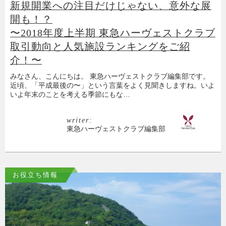
新規開業への注目だけじゃない、意外な展
開も！？
〜2018年度上半期 東急ハーヴェストクラブ
取引動向と人気施設ランキングをご紹
介！〜
みなさん、こんにちは。 東急ハーヴェストクラブ編集部です。
近頃、「平成最後の〜」という言葉をよく見聞きしますね。いよ
いよ年末のことを考える季節にもな…
writer:
東急ハーヴェストクラブ編集部
お役立ち情報