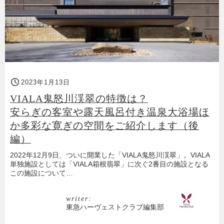
2023年1月13日
VIALA鬼怒川渓翠の特徴は？
安らぎの客室や露天風呂付き温泉大浴場ほ
か多彩な寛ぎの空間をご紹介します（後
編）
2022年12月9日、ついに開業した「VIALA鬼怒川渓翠」。VIALA
単独施設としては「VIALA箱根翡翠」に次ぐ2番目の施設となる
この施設について…
writer:
東急ハーヴェストクラブ編集部